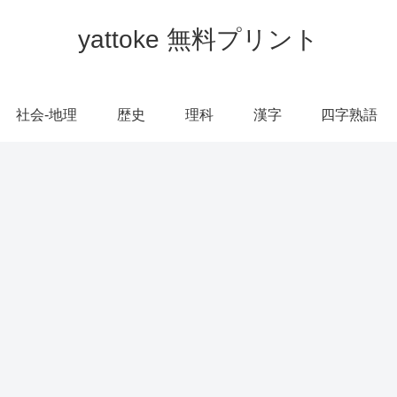
yattoke 無料プリント
社会-地理
歴史
理科
漢字
四字熟語