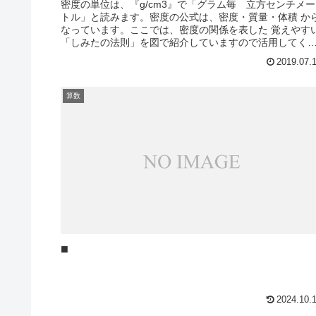
密度の単位は、『g/cm3』で「グラム毎 立方センチメー
トル」と読みます。密度の公式は、密度・質量・体積 か
なっています。ここでは、密度の関係を表した 覚えやす
「しみたの法則」を図で紹介していますので活用してく
さい。WEB版もチェック...
2019.07.
算数
■
2024.10.