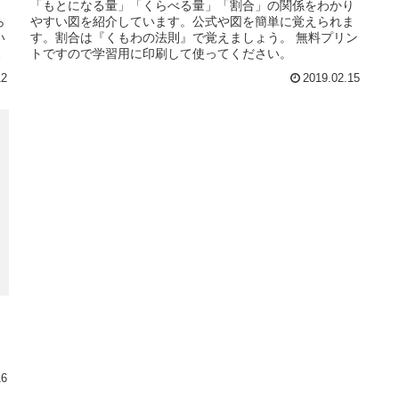
「もとになる量」「くらべる量」「割合」の関係をわかり
ら
やすい図を紹介しています。公式や図を簡単に覚えられま
い
す。割合は『くもわの法則』で覚えましょう。 無料プリン
だ
トですので学習用に印刷して使ってください。
12
2019.02.15
16