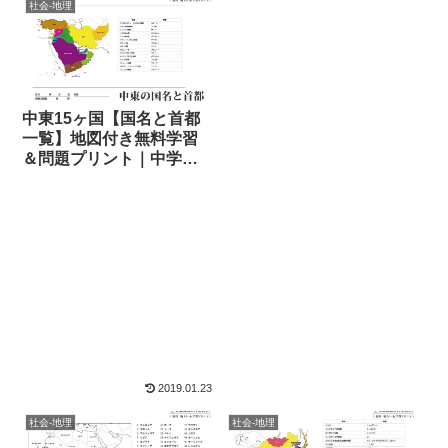
社会-地理
中東15ヶ国【国名と首都
一覧】地図付き無料学習
＆問題プリント｜中学地
理
2019.01.23
社会-地理
社会-地理