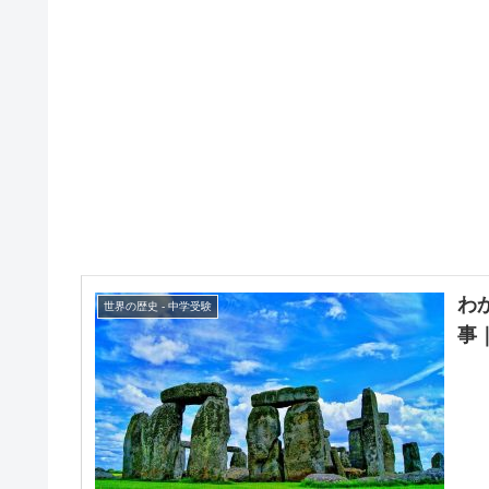
わ
世界の歴史 - 中学受験
事