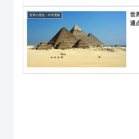
世
世界の歴史 - 中学受験
通