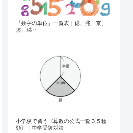
『数字の単位』一覧表｜億、兆、京、
垓、秭‥
小学校で習う《算数の公式一覧３５種
類》｜中学受験対策