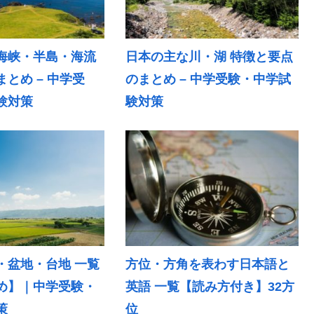
海峡・半島・海流
日本の主な川・湖 特徴と要点
とめ – 中学受
のまとめ – 中学受験・中学試
験対策
験対策
・盆地・台地 一覧
方位・方角を表わす日本語と
め】｜中学受験・
英語 一覧【読み方付き】32方
策
位