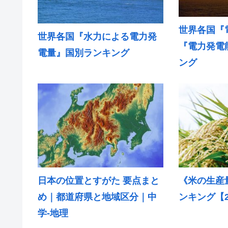
世界各国『
世界各国『水力による電力発
『電力発電
電量』国別ランキング
ング
日本の位置とすがた 要点まと
《米の生産
め｜都道府県と地域区分｜中
ンキング【2
学-地理