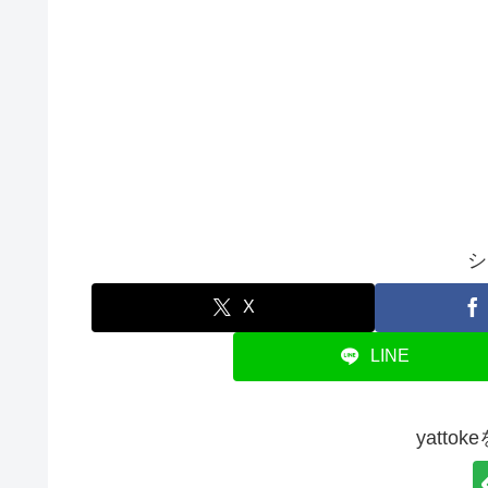
シ
X
LINE
yatto