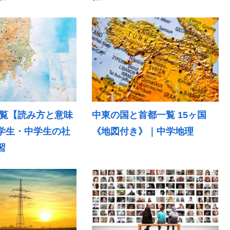
一覧【読み方と意味
中東の国と首都一覧 15ヶ国
学生・中学生の社
《地図付き》｜中学地理
習