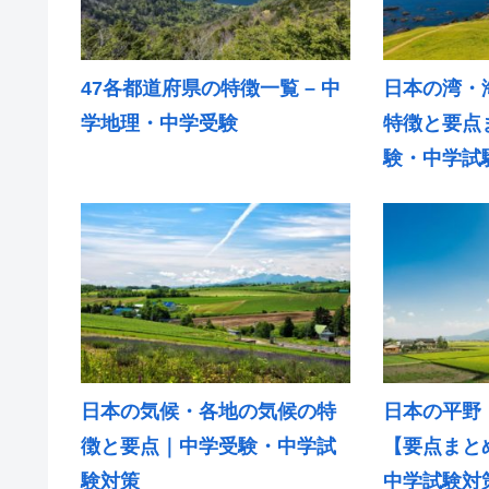
47各都道府県の特徴一覧 – 中
日本の湾・
学地理・中学受験
特徴と要点ま
験・中学試
日本の気候・各地の気候の特
日本の平野
徴と要点｜中学受験・中学試
【要点まと
験対策
中学試験対