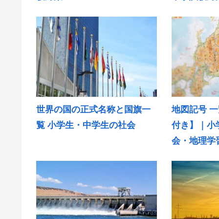
世界の国の正式名称と国旗一
地図記号 
覧 小学生・中学生の社会
付き】｜小
会・地理学