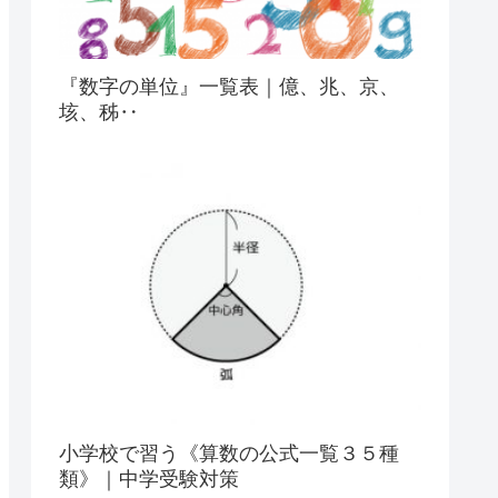
『数字の単位』一覧表｜億、兆、京、
垓、秭‥
小学校で習う《算数の公式一覧３５種
類》｜中学受験対策