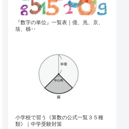
『数字の単位』一覧表｜億、兆、京、
垓、秭‥
小学校で習う《算数の公式一覧３５種
類》｜中学受験対策