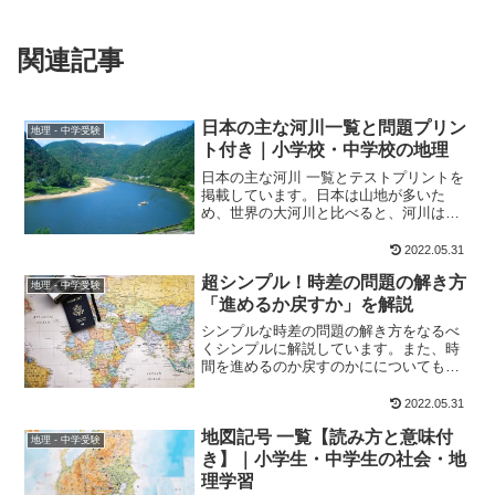
関連記事
日本の主な河川一覧と問題プリン
地理 - 中学受験
ト付き｜小学校・中学校の地理
日本の主な河川 一覧とテストプリントを
掲載しています。日本は山地が多いた
め、世界の大河川と比べると、河川は短
く傾斜が急で、流域面積が狭いのが特徴
です。季節による水量の変化が大きく、
2022.05.31
洪水・山くずれ・土石流などの自然災害
超シンプル！時差の問題の解き方
がしばしば起こります。また、河川が降
地理 - 中学受験
水を集めている範囲を流域といい、その
「進めるか戻すか」を解説
面積を流域面積といいます。
シンプルな時差の問題の解き方をなるべ
くシンプルに解説しています。また、時
間を進めるのか戻すのかにについても解
説しています。
2022.05.31
地図記号 一覧【読み方と意味付
地理 - 中学受験
き】｜小学生・中学生の社会・地
理学習