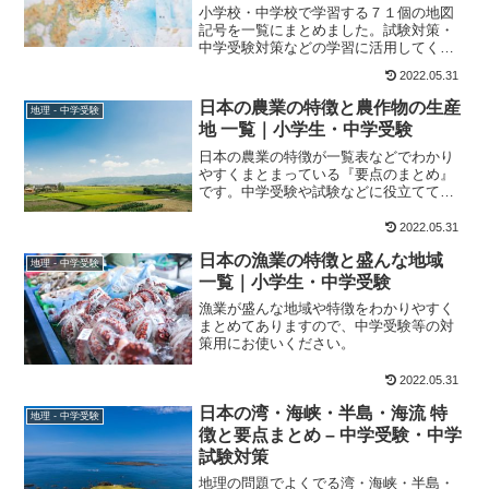
小学校・中学校で学習する７１個の地図
記号を一覧にまとめました。試験対策・
中学受験対策などの学習に活用してくだ
さい。 同時に１６個ある外国人向け地
2022.05.31
図記号も覚えておきましょう。
日本の農業の特徴と農作物の生産
地理 - 中学受験
地 一覧｜小学生・中学受験
日本の農業の特徴が一覧表などでわかり
やすくまとまっている『要点のまとめ』
です。中学受験や試験などに役立ててく
ださい。
2022.05.31
日本の漁業の特徴と盛んな地域
地理 - 中学受験
一覧｜小学生・中学受験
漁業が盛んな地域や特徴をわかりやすく
まとめてありますので、中学受験等の対
策用にお使いください。
2022.05.31
日本の湾・海峡・半島・海流 特
地理 - 中学受験
徴と要点まとめ – 中学受験・中学
試験対策
地理の問題でよくでる湾・海峡・半島・