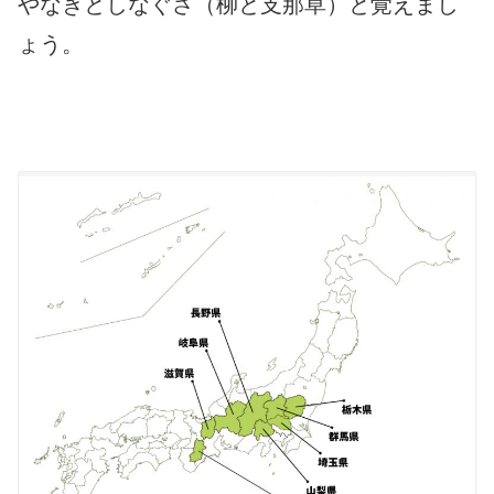
やなぎとしなぐさ（柳と支那草）と覚えまし
ょう。