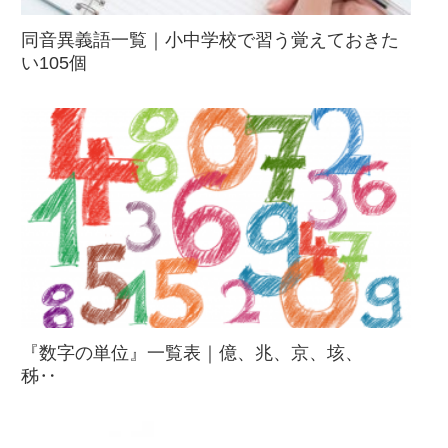
同音異義語一覧｜小中学校で習う覚えておきた
い105個
『数字の単位』一覧表｜億、兆、京、垓、
秭‥