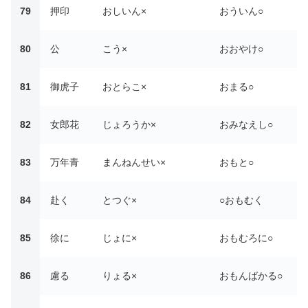
79
押印
おしいん×
おういん○
80
公
こう×
おおやけ○
81
御虎子
おとらこ×
おまる○
82
女郎花
じょろうか×
おみなえし○
83
万年青
まんねんせい×
おもと○
84
赴く
とつぐ×
○おもむく
85
徐に
じょに×
おもむろに○
86
慮る
りょる×
おもんばかる○