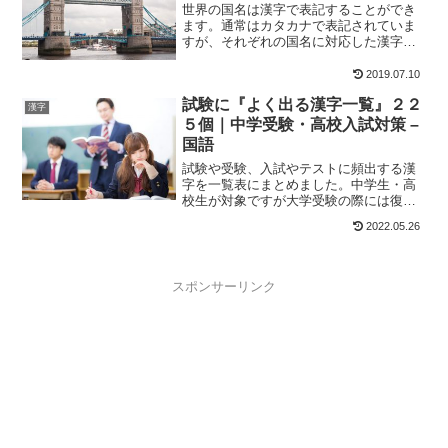
世界の国名は漢字で表記することができ
ます。通常はカタカナで表記されていま
すが、それぞれの国名に対応した漢字が
存在しています。あまり見慣れていない
ことと、当て字のような漢字のため読み
2019.07.10
方の難しい難読漢字になっています。こ
試験に『よく出る漢字一覧』２２
こでは、186カ国の国名漢字を紹介してい
漢字
きます。
５個｜中学受験・高校入試対策 –
国語
試験や受験、入試やテストに頻出する漢
字を一覧表にまとめました。中学生・高
校生が対象ですが大学受験の際には復習
用にこれらをチェックするといいと思い
2022.05.26
ます。書き取りの準備として読み方は必
要ですので、まずはここでしっかりと学
んで下さい。
スポンサーリンク