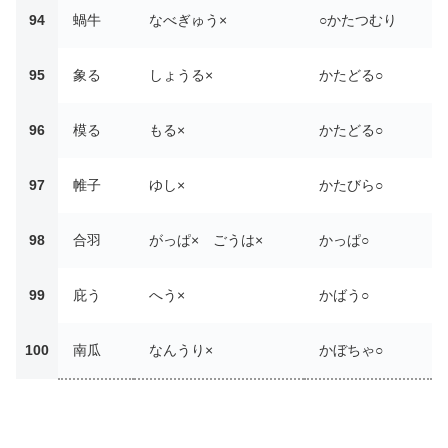
94
蝸牛
なべぎゅう×
○かたつむり
95
象る
しょうる×
かたどる○
96
模る
もる×
かたどる○
97
帷子
ゆし×
かたびら○
98
合羽
がっぱ× ごうは×
かっぱ○
99
庇う
へう×
かばう○
100
南瓜
なんうり×
かぼちゃ○