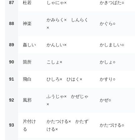
87
杜若
しゃにゃ×
かきつばた○
かみらく× しんらく
88
神楽
かぐら○
×
89
姦しい
かんしい×
かしましい○
90
箇所
こしょ×
かしょ○
91
飛白
ひしろ× ひはく×
かすり○
ふうじゃ× かぜじゃ
92
風邪
かぜ○
×
片付け
かたつける× かたず
93
かたづける○
る
ける×