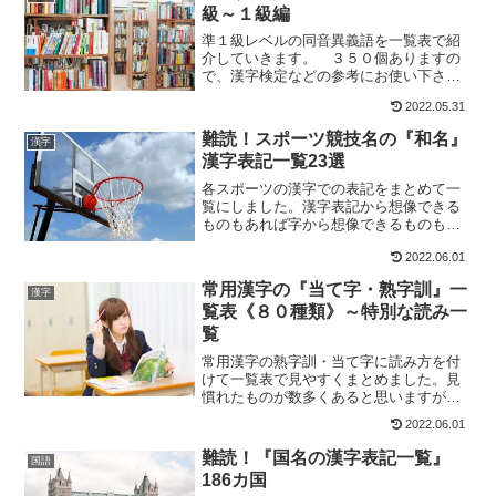
級～１級編
準１級レベルの同音異義語を一覧表で紹
介していきます。 ３５０個ありますの
で、漢字検定などの参考にお使い下さ
い。
2022.05.31
難読！スポーツ競技名の『和名』
漢字
漢字表記一覧23選
各スポーツの漢字での表記をまとめて一
覧にしました。漢字表記から想像できる
ものもあれば字から想像できるものもれ
ば、全く想像できないどころか読めない
2022.06.01
漢字まで様々あります。
常用漢字の『当て字・熟字訓』一
漢字
覧表《８０種類》～特別な読み一
覧
常用漢字の熟字訓・当て字に読み方を付
けて一覧表で見やすくまとめました。見
慣れたものが数多くあると思いますが実
際に書けるでしょうか？ 復習の意味も
2022.06.01
込めてここで一度チェックしてみては如
何でしょうか？
難読！『国名の漢字表記一覧』
国語
186カ国