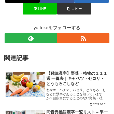
LINE
コピー
yattokeをフォローする
関連記事
【難読漢字】野菜・植物の１１１
漢字
選 一覧表｜キャベツ・セロリ・
とうもろこしなど
わかめ、ヘチマ、パセリ、とうもろこし
などに漢字があることを知っています
か？普段目にすることのない野菜・植物
の難読漢字を一覧表で紹介します。この
2022.06.01
１１１種類ある漢字リストをいくつ読む
ことができますか？
同音異義語漢字一覧リスト – 準一
漢字