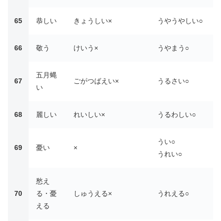
65
恭しい
きょうしい×
うやうやしい○
66
敬う
けいう×
うやまう○
五月蝿
67
ごがつばえい×
うるさい○
い
68
麗しい
れいしい×
うるわしい○
うい○
69
憂い
×
うれい○
愁え
70
る・憂
しゅうえる×
うれえる○
える