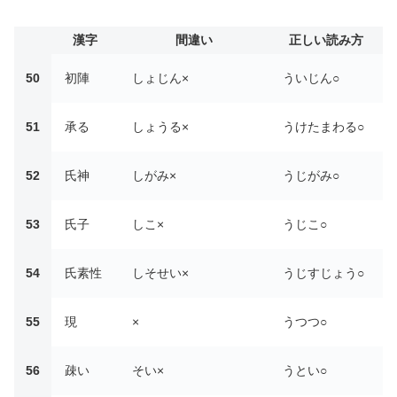
漢字
間違い
正しい読み方
50
初陣
しょじん×
ういじん○
51
承る
しょうる×
うけたまわる○
52
氏神
しがみ×
うじがみ○
53
氏子
しこ×
うじこ○
54
氏素性
しそせい×
うじすじょう○
55
現
×
うつつ○
56
疎い
そい×
うとい○