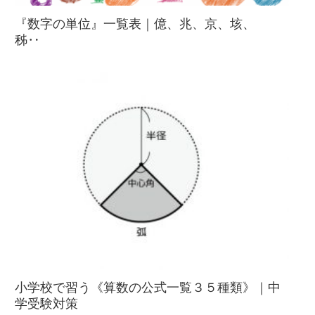
『数字の単位』一覧表｜億、兆、京、垓、
秭‥
小学校で習う《算数の公式一覧３５種類》｜中
学受験対策