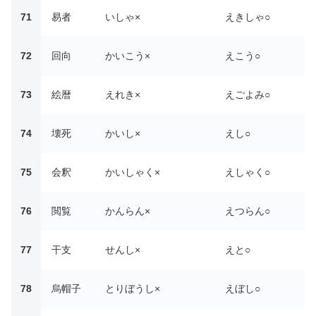
71
易者
いしゃ×
えきしゃ○
72
回向
かいこう×
えこう○
73
絵暦
えれき×
えごよみ○
74
壊死
かいし×
えし○
75
会釈
かいしゃく×
えしゃく○
76
閲覧
かんらん×
えつらん○
77
干支
せんし×
えと○
78
烏帽子
とりぼうし×
えぼし○