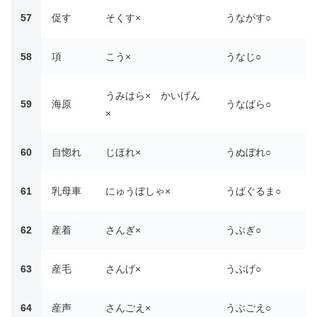
57
促す
そくす×
うながす○
58
項
こう×
うなじ○
うみはら× かいげん
59
海原
うなばら○
×
60
自惚れ
じほれ×
うぬぼれ○
61
乳母車
にゅうぼしゃ×
うばぐるま○
62
産着
さんぎ×
うぶぎ○
63
産毛
さんげ×
うぶげ○
64
産声
さんごえ×
うぶごえ○