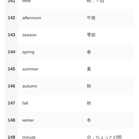
141
time
時，～回
142
afternoon
午後
143
season
季節
144
spring
春
145
summer
夏
146
autumn
秋
147
fall
秋
148
winter
冬
149
minute
分，ちょっとの間