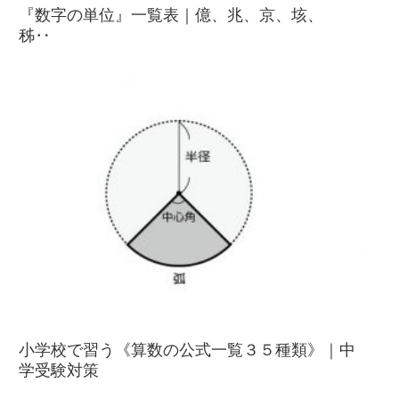
『数字の単位』一覧表｜億、兆、京、垓、
秭‥
小学校で習う《算数の公式一覧３５種類》｜中
学受験対策