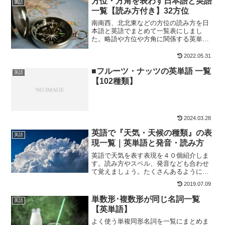
方位・方角を表わす日本語と英語
英語
一覧【読み方付き】32方位
南南西、北北東などの方位の読み方を日
本語と英語でまとめて一覧表にしまし
た。略語や方位や方角に関係する英単語
も掲載しています。
2022.05.31
■フルーツ・ナッツの英単語 一覧
英語
【102種類】
2024.03.28
英語で『天気・天候の種類』の表
英語
現一覧｜英単語と発音・読み方
英語で天気を表す表現を４０個紹介しま
す。読み方やスペル、発音なども合わせ
て覚えましょう。たくさんあるように感
じますが知っている単語も多数出てくる
2019.07.09
ので、それほど難しくないと思います。
この機会に是非覚えていってください。
単数形･複数形が同じ名詞一覧
英語
【英単語】
よく使う単複同形名詞を一覧にまとめま