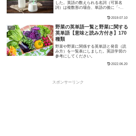
した。英語の数えられる名詞（可算名
詞）は複数形の場合、単語の後に「-
s」、「-es」 を付けますが、単数と複数
が同じ形で使われる名詞があり、これを
2019.07.10
単複同形（たんぷくどうけい）といいま
野菜の英単語一覧と野菜に関する
す。
英語
英単語【意味と読み方付き】170
種類
野菜や野菜に関係する英単語と発音（読
み方）を一覧表にしました。英語学習の
参考にしてください。
2022.06.20
スポンサーリンク