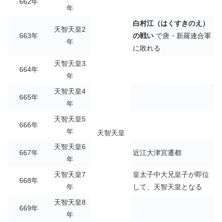
662年
年
白村江（はくすきのえ）
天智天皇2
663年
の戦い
で唐・新羅連合軍
年
に敗れる
天智天皇3
664年
年
天智天皇4
665年
年
天智天皇5
666年
年
天智天皇
天智天皇6
667年
近江大津宮遷都
年
天智天皇7
皇太子中大兄皇子が即位
668年
年
して、天智天皇となる
天智天皇8
669年
年