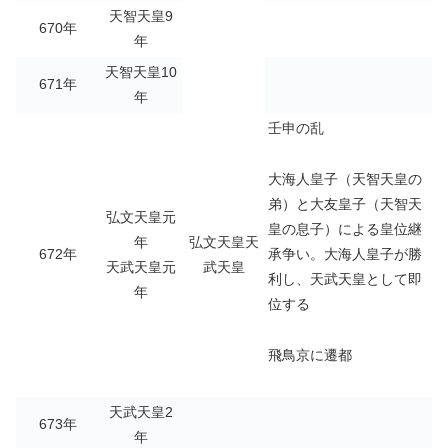
天智天皇9
670年
年
天智天皇10
671年
年
壬申の乱
大海人皇子（天智天皇の
弟）と大友皇子（天智天
弘文天皇元
皇の息子）による皇位継
年
弘文天皇天
承争い。大海人皇子が勝
672年
天武天皇元
武天皇
利し、天武天皇として即
年
位する
飛鳥京に遷都
天武天皇2
673年
年