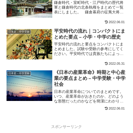
鎌倉時代・室町時代・江戸時代の歴代将
軍と鎌倉時代の北条執権をまとめて一覧
表にしました。 鎌倉幕府の征夷大将軍
９代、鎌倉時代の北条執権 １６代、室町
幕府（足利幕府）征夷大将軍 １６代、江
2022.06.01
戸幕府（徳川幕府）の征夷大将軍 １５代
平安時代の流れ｜コンパクトにま
を紹介していきます。
日本史 - 中学受験
とめた要点 – 小学・中学の歴史
平安時代の流れと要点をコンパクトにま
とめました。試験や受験の参考にしてく
ださい。平安時代では貴族たちによって
日本の伝統的な文化が育まれた反面、武
士たちが存在感をみせるようになり、戦
2022.05.31
が増えていった時代でもあります。平城
《日本の産業革命》時期と中心産
京が都に定められてから、平安京に遷都
日本史 - 中学受験
するまでのおよそ80年を奈良時代といい
業の要点まとめ – 中学受験・中学
ます。そして、平安京に都が置かれてか
社会
ら、鎌倉に幕府が開かれるまでのおよそ
日本の産業革命についてのまとめです。
400年を平安時代とよんでいます。
いつ、産業革命がおきたのか、どのよう
な形態だったのかなどを簡潔にわかりや
すくまとめてあります。
2022.06.01
スポンサーリンク