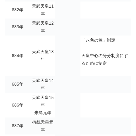
天武天皇11
682年
年
天武天皇12
683年
年
「八色の姓」制定
天武天皇13
天皇中心の身分制度にす
684年
年
るために制定
天武天皇14
685年
年
天武天皇15
686年
年
朱鳥元年
持統天皇元
687年
年