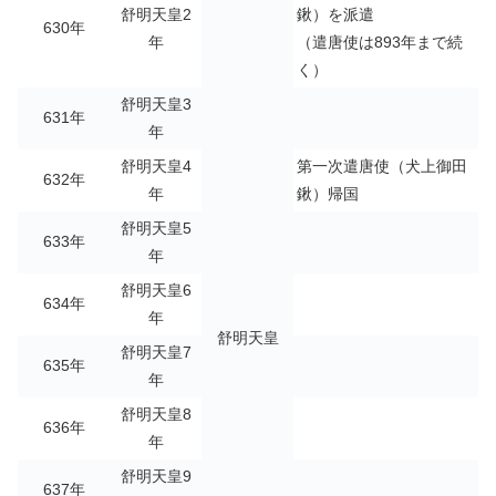
舒明天皇2
鍬）を派遣
630年
年
（遣唐使は893年まで続
く）
舒明天皇3
631年
年
舒明天皇4
第一次遣唐使（犬上御田
632年
年
鍬）帰国
舒明天皇5
633年
年
舒明天皇6
634年
年
舒明天皇
舒明天皇7
635年
年
舒明天皇8
636年
年
舒明天皇9
637年