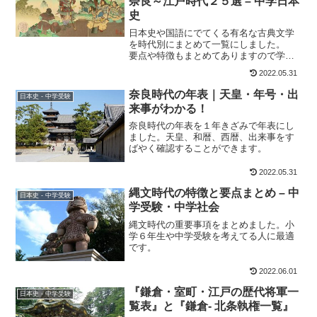
奈良～江戸時代２５選 – 中学日本
史
日本史や国語にでてくる有名な古典文学
を時代別にまとめて一覧にしました。
要点や特徴もまとめてありますので学習
の参考にしてください。
2022.05.31
奈良時代の年表｜天皇・年号・出
日本史 - 中学受験
来事がわかる！
奈良時代の年表を１年きざみで年表にし
ました。天皇、和暦、西暦、出来事をす
ばやく確認することができます。
2022.05.31
縄文時代の特徴と要点まとめ – 中
日本史 - 中学受験
学受験・中学社会
縄文時代の重要事項をまとめました。小
学６年生や中学受験を考えてる人に最適
です。
2022.06.01
『鎌倉・室町・江戸の歴代将軍一
日本史 - 中学受験
覧表』と『鎌倉- 北条執権一覧』