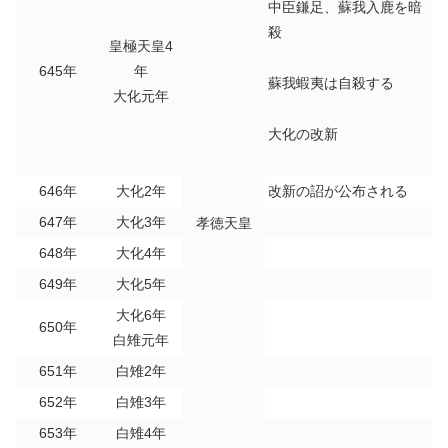
中臣鎌足、蘇我入鹿を暗
殺
皇極天皇4
645年
年
蘇我蝦夷は自殺する
大化元年
大化の改新
646年
大化2年
改新の詔が公布される
647年
大化3年
孝徳天皇
648年
大化4年
649年
大化5年
大化6年
650年
白雉元年
651年
白雉2年
652年
白雉3年
653年
白雉4年