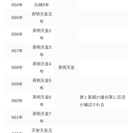
654年
白雉5年
斉明天皇元
655年
年
斉明天皇2
656年
年
斉明天皇3
657年
年
斉明天皇4
658年
斉明天皇
年
斉明天皇5
659年
年
斉明天皇6
唐と新羅の連合軍に百済
660年
年
が滅ぼされる
斉明天皇7
661年
年
天智天皇元