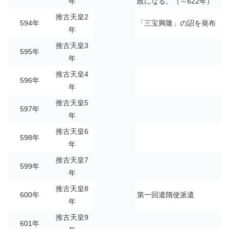
年
政になる。（～622年）
推古天皇2
594年
「三宝興隆」の詔を発布
年
推古天皇3
595年
年
推古天皇4
596年
年
推古天皇5
597年
年
推古天皇6
598年
年
推古天皇7
599年
年
推古天皇8
600年
第一回遣隋使派遣
年
推古天皇9
601年