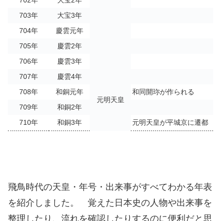
702年
大宝2年
703年
大宝3年
704年
慶雲元年
705年
慶雲2年
706年
慶雲3年
707年
慶雲4年
708年
和銅元年
和同開珎が作られる
元明天皇
709年
和銅2年
710年
和銅3年
元明天皇が平城京に遷都
飛鳥時代の天皇・年号・出来事がすべてわかる年表
を紹介しました。 覚えた日本史の人物や出来事を
整理したり、流れを確認したりするのに便利だと思