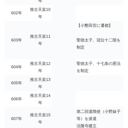
年
推古天皇10
602年
年
【小墾田宮に遷都】
推古天皇11
聖徳太子、冠位十二階を
603年
年
制定
推古天皇12
聖徳太子、十七条の憲法
604年
年
を制定
推古天皇13
605年
年
推古天皇14
606年
年
第二回遣隋使（小野妹子
推古天皇15
607年
等）を派遣
年
法隆寺建立