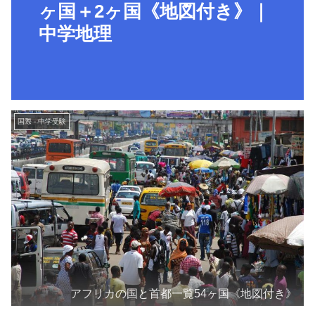
ヶ国＋2ヶ国《地図付き》｜
中学地理
国際 - 中学受験
アフリカの国と首都一覧54ヶ国《地図付き》