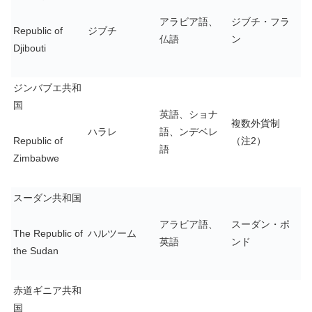
アラビア語、
ジブチ・フラ
Republic of
ジブチ
仏語
ン
Djibouti
ジンバブエ共和
国
英語、ショナ
複数外貨制
ハラレ
語、ンデベレ
Republic of
（注2）
語
Zimbabwe
スーダン共和国
アラビア語、
スーダン・ポ
The Republic of
ハルツーム
英語
ンド
the Sudan
赤道ギニア共和
国