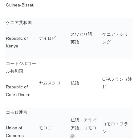
Guinea-Bissau
ケニア共和国
スワヒリ語、
ケニア・シリ
Republic of
ナイロビ
英語
ング
Kenya
コートジボワー
ル共和国
CFAフラン（注
ヤムスクロ
仏語
Republic of
1）
Cote d’Ivoire
コモロ連合
仏語、アラビ
コモロ・フラ
Union of
モロニ
ア語、コモロ
ン
Comoros
語