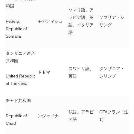
和国
ソマリ語、ア
ラビア語、英
ソマリア・シ
Federal
モガディシュ
語、イタリア
リング
Republic of
語
Somalia
タンザニア連合
共和国
スワヒリ語、
タンザニア・
ドドマ
United Republic
英語
シリング
of Tanzania
チャド共和国
仏語、アラビ
CFAフラン（注
Republic of
ンジャメナ
ア語
1）
Chad