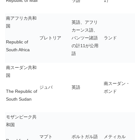
Republic of Mali
ラ語
1）
南アフリカ共和
英語、アフリ
国
カーンス語、
プレトリア
バンツー諸語
ランド
Republic of
の計11が公用
South Africa
語
南スーダン共和
国
南スーダン・
ジュバ
英語
The Republic of
ポンド
South Sudan
モザンビーク共
和国
マプト
ポルトガル語
メティカル