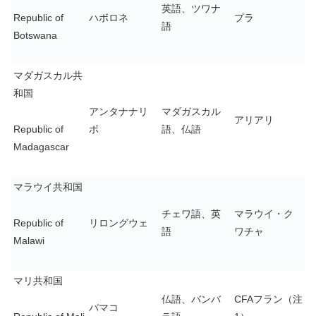
英語、ツワナ
Republic of
ハボロネ
プラ
語
Botswana
マダガスカル共
和国
アンタナナリ
マダガスカル
アリアリ
Republic of
ボ
語、仏語
Madagascar
マラウイ共和国
チェワ語、英
マラウイ・ク
Republic of
リロングウェ
語
ワチャ
Malawi
マリ共和国
仏語、バンバ
CFAフラン（注
バマコ