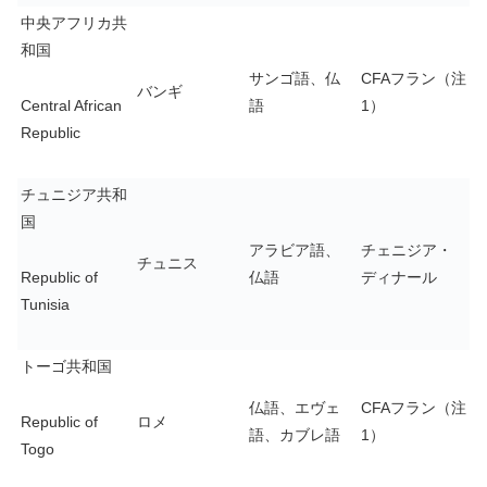
中央アフリカ共
和国
サンゴ語、仏
CFAフラン（注
バンギ
Central African
語
1）
Republic
チュニジア共和
国
アラビア語、
チェニジア・
チュニス
Republic of
仏語
ディナール
Tunisia
トーゴ共和国
仏語、エヴェ
CFAフラン（注
Republic of
ロメ
語、カブレ語
1）
Togo