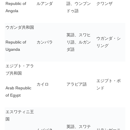
Republic of
ルアンダ
語、ウンブン
クワンザ
Angola
ドゥ語
ウガンダ共和国
英語、スワヒ
ウガンダ・シ
Republic of
カンパラ
リ語、ルガン
リング
Uganda
ダ語
エジプト・アラ
ブ共和国
エジプト・ポ
カイロ
アラビア語
Arab Republic
ンド
of Egypt
エスワティニ王
国
英語、スワテ